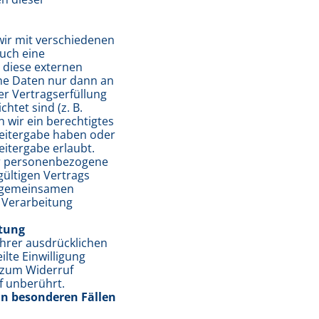
wir mit verschiedenen
auch eine
diese externen
ne Daten nur dann an
er Vertragserfüllung
chtet sind (z. B.
wir ein berechtigtes
 Weitergabe haben oder
itergabe erlaubt.
ir personenbezogene
ültigen Vertrags
er gemeinsamen
 Verarbeitung
itung
Ihrer ausdrücklichen
ilte Einwilligung
s zum Widerruf
f unberührt.
in besonderen Fällen