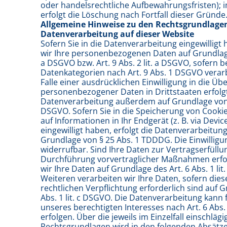
oder handelsrechtliche Aufbewahrungsfristen); i
erfolgt die Löschung nach Fortfall dieser Gründe
Allgemeine Hinweise zu den Rechtsgrundlage
Datenverarbeitung auf dieser Website
Sofern Sie in die Datenverarbeitung eingewilligt
wir Ihre personenbezogenen Daten auf Grundlage v
a DSGVO bzw. Art. 9 Abs. 2 lit. a DSGVO, sofern 
Datenkategorien nach Art. 9 Abs. 1 DSGVO verar
Falle einer ausdrücklichen Einwilligung in die Ü
personenbezogener Daten in Drittstaaten erfolgt
Datenverarbeitung außerdem auf Grundlage von Ar
DSGVO. Sofern Sie in die Speicherung von Cookie
auf Informationen in Ihr Endgerät (z. B. via Devic
eingewilligt haben, erfolgt die Datenverarbeitung
Grundlage von § 25 Abs. 1 TDDDG. Die Einwilligun
widerrufbar. Sind Ihre Daten zur Vertragserfüllu
Durchführung vorvertraglicher Maßnahmen erfor
wir Ihre Daten auf Grundlage des Art. 6 Abs. 1 li
Weiteren verarbeiten wir Ihre Daten, sofern diese
rechtlichen Verpflichtung erforderlich sind auf G
Abs. 1 lit. c DSGVO. Die Datenverarbeitung kann
unseres berechtigten Interesses nach Art. 6 Abs. 
erfolgen. Über die jeweils im Einzelfall einschläg
Rechtsgrundlagen wird in den folgenden Absätze