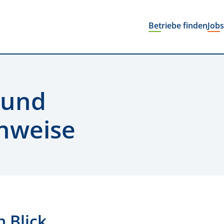
Betriebe finden
Job
 und
inweise
n Blick