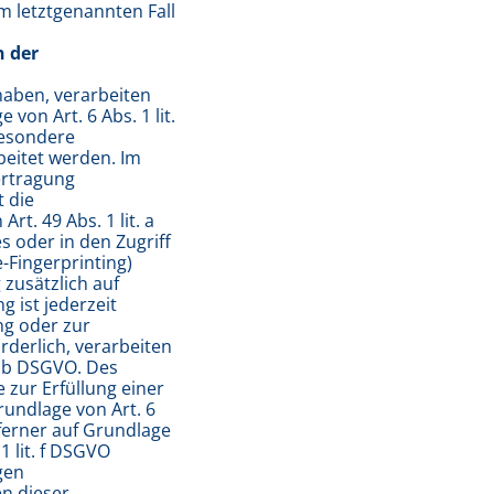
m letztgenannten Fall
.
n der
 haben, verarbeiten
on Art. 6 Abs. 1 lit.
besondere
beitet werden. Im
bertragung
 die
t. 49 Abs. 1 lit. a
s oder in den Zugriff
e-Fingerprinting)
 zusätzlich auf
g ist jederzeit
ng oder zur
derlich, verarbeiten
t. b DSGVO. Des
 zur Erfüllung einer
rundlage von Art. 6
 ferner auf Grundlage
1 lit. f DSGVO
igen
n dieser