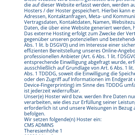
die auf dieser Website erfasst werden, werden a
Hosters / der Hoster gespeichert. Hierbei kann es 
Adressen, Kontaktanfragen, Meta- und Kommuni
Vertragsdaten, Kontaktdaten, Namen, Websitezug
Daten, die über eine Website generiert werden, 
Das externe Hosting erfolgt zum Zwecke der Ver
gegenüber unseren potenziellen und bestehende
Abs. 1 lit. b DSGVO) und im Interesse einer siche
effizienten Bereitstellung unseres Online-Angeb
professionellen Anbieter (Art. 6 Abs. 1 lit. f DSGV
entsprechende Einwilligung abgefragt wurde, erf
ausschließlich auf Grundlage von Art. 6 Abs. 1 li
Abs. 1 TDDDG, soweit die Einwilligung die Speic
oder den Zugriff auf Informationen im Endgerät d
Device-Fingerprinting) im Sinne des TDDDG umfas
ist jederzeit widerrufbar.
Unser(e) Hoster wird bzw. werden Ihre Daten nu
verarbeiten, wie dies zur Erfüllung seiner Leistu
erforderlich ist und unsere Weisungen in Bezug 
befolgen.
Wir setzen folgende(n) Hoster ein:
CMS ADMINS
Theresienhöhe 1