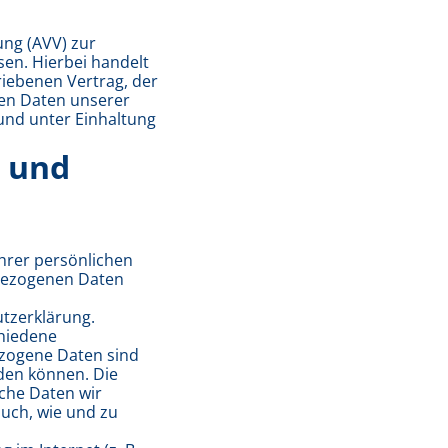
ung (AVV) zur
en. Hierbei handelt
riebenen Vertrag, der
nen Daten unserer
nd unter Einhaltung
e und
hrer persönlichen
nbezogenen Daten
tzerklärung.
hiedene
zogene Daten sind
rden können. Die
lche Daten wir
auch, wie und zu