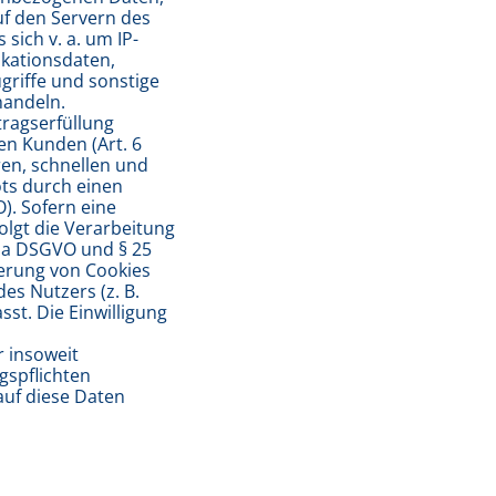
uf den Servern des
sich v. a. um IP-
kationsdaten,
riffe und sonstige
handeln.
tragserfüllung
n Kunden (Art. 6
ren, schnellen und
ots durch einen
O). Sofern eine
olgt die Verarbeitung
t. a DSGVO und § 25
herung von Cookies
es Nutzers (z. B.
st. Die Einwilligung
r insoweit
ngspflichten
auf diese Daten